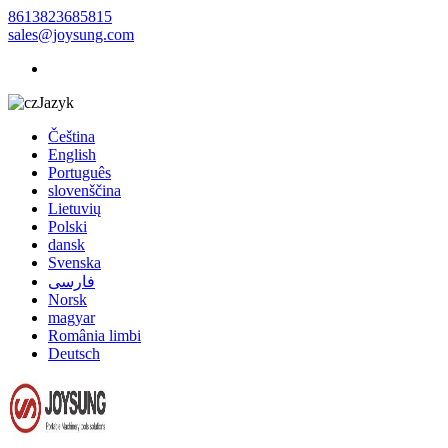
8613823685815
sales@joysung.com
Jazyk
Čeština
English
Português
slovenščina
Lietuvių
Polski
dansk
Svenska
فارسی
Norsk
magyar
România limbi
Deutsch