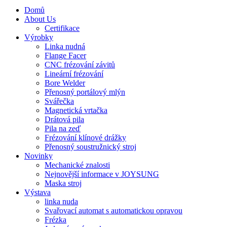
Domů
About Us
Certifikace
Výrobky
Linka nudná
Flange Facer
CNC frézování závitů
Lineární frézování
Bore Welder
Přenosný portálový mlýn
Svářečka
Magnetická vrtačka
Drátová pila
Pila na zeď
Frézování klínové drážky
Přenosný soustružnický stroj
Novinky
Mechanické znalosti
Nejnovější informace v JOYSUNG
Maska stroj
Výstava
linka nuda
Svařovací automat s automatickou opravou
Frézka