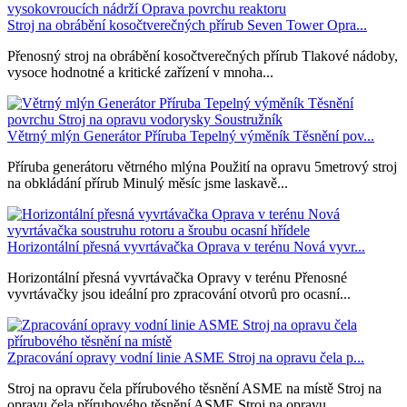
Stroj na obrábění kosočtverečných přírub Seven Tower Opra...
Přenosný stroj na obrábění kosočtverečných přírub Tlakové nádoby,
vysoce hodnotné a kritické zařízení v mnoha...
Větrný mlýn Generátor Příruba Tepelný výměník Těsnění pov...
Příruba generátoru větrného mlýna Použití na opravu 5metrový stroj
na obkládání přírub Minulý měsíc jsme laskavě...
Horizontální přesná vyvrtávačka Oprava v terénu Nová vyvr...
Horizontální přesná vyvrtávačka Opravy v terénu Přenosné
vyvrtávačky jsou ideální pro zpracování otvorů pro ocasní...
Zpracování opravy vodní linie ASME Stroj na opravu čela p...
Stroj na opravu čela přírubového těsnění ASME na místě Stroj na
opravu čela přírubového těsnění ASME Stroj na opravu...