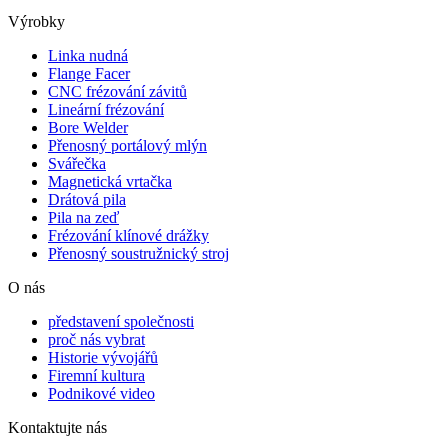
Výrobky
Linka nudná
Flange Facer
CNC frézování závitů
Lineární frézování
Bore Welder
Přenosný portálový mlýn
Svářečka
Magnetická vrtačka
Drátová pila
Pila na zeď
Frézování klínové drážky
Přenosný soustružnický stroj
O nás
představení společnosti
proč nás vybrat
Historie vývojářů
Firemní kultura
Podnikové video
Kontaktujte nás